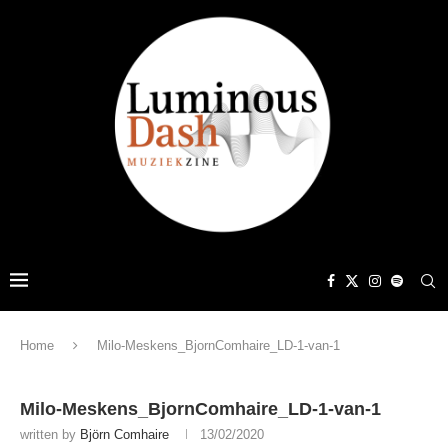
Home
Milo-Meskens_BjornComhaire_LD-1-van-1
Milo-Meskens_BjornComhaire_LD-1-van-1
written by
Björn Comhaire
13/02/2020