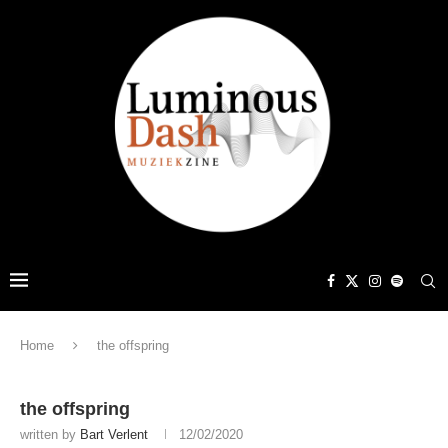
Home
the offspring
the offspring
written by
Bart Verlent
12/02/2020