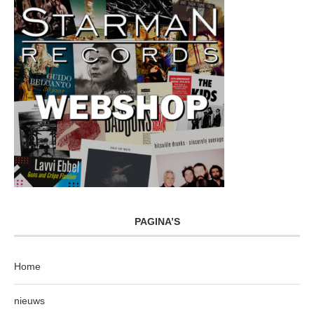
PAGINA’S
Home
nieuws