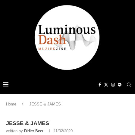
Home
JESSE & JAMES
JESSE & JAMES
written by
Didier Becu
11/02/2020