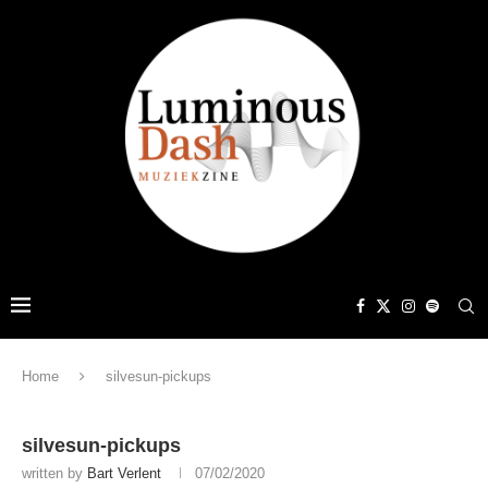
Home
silvesun-pickups
silvesun-pickups
written by
Bart Verlent
07/02/2020