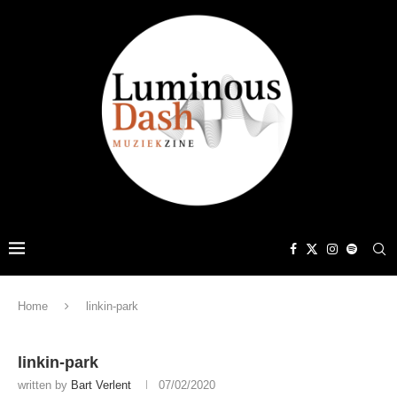
Home
linkin-park
linkin-park
written by
Bart Verlent
07/02/2020