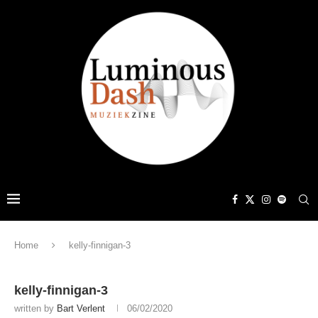
Home
kelly-finnigan-3
kelly-finnigan-3
written by
Bart Verlent
06/02/2020