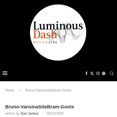
Home
Bruno-VansinaSiteBram-Goots
Bruno-VansinaSiteBram-Goots
written by
Bart Verlent
05/02/2020