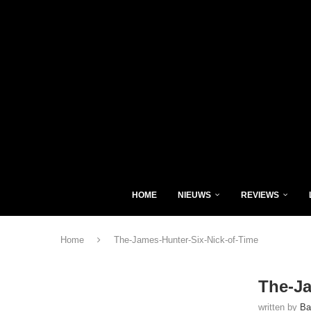
HOME
NIEUWS
REVIEWS
Home
The-James-Hunter-Six-Nick-of-Time
The-Ja
written by
Ba