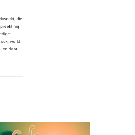
ekweekt, die
spreekt mij
ledige
rock, world
n, en daar