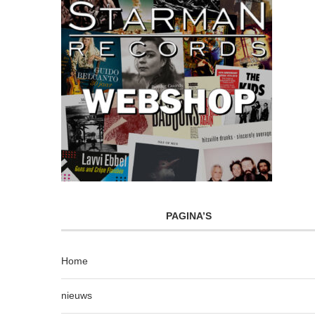
PAGINA’S
Home
nieuws