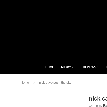
HOME
NIEUWS
REVIEWS
Home
nick cave push the sky
nick c
written by
Ba