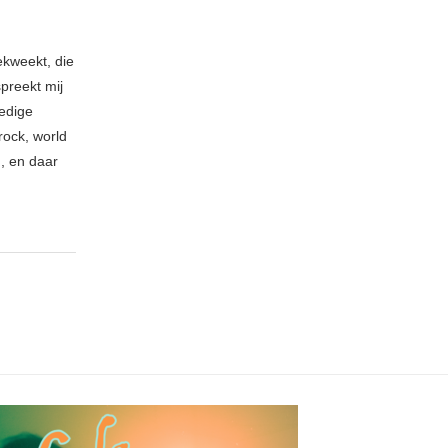
ekweekt, die
spreekt mij
ledige
rock, world
n, en daar