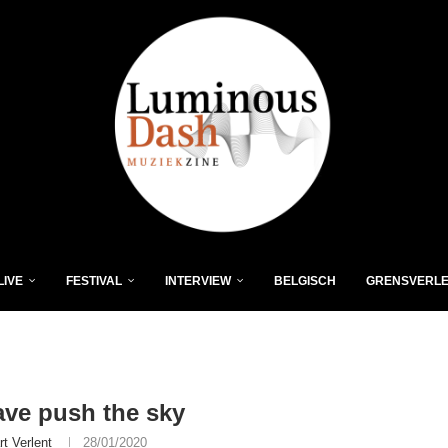
LIVE
FESTIVAL
INTERVIEW
BELGISCH
GRENSVERL
ave push the sky
rt Verlent
28/01/2020