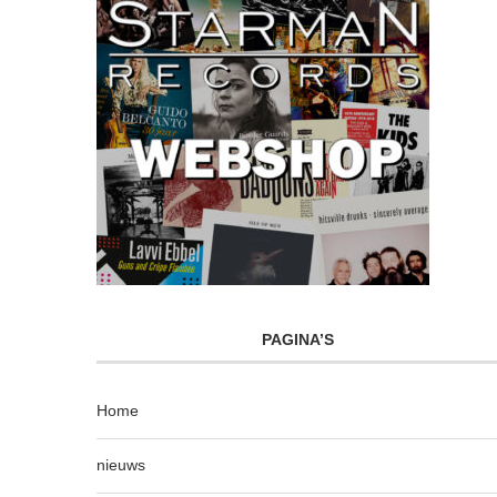
PAGINA’S
Home
nieuws