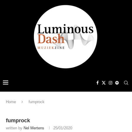
Home
fumprock
fumprock
written by
Nel Mertens
25/01/2020