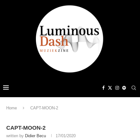
Home
CAPT-MOON-2
CAPT-MOON-2
written by
Didier Becu
17/01/2020