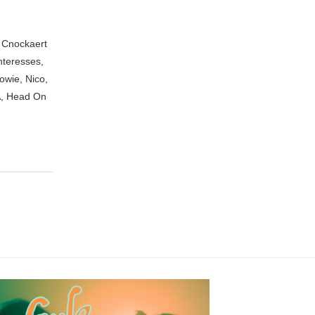
n Cnockaert
nteresses,
owie, Nico,
A, Head On