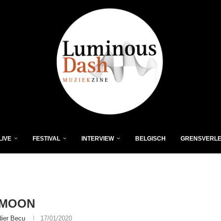
LIVE
FESTIVAL
INTERVIEW
BELGISCH
GRENSVERL
-MOON
dier Becu
17/01/2020