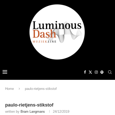
Home
paulo-rietjens-stikstof
paulo-rietjens-stikstof
written by
Bram Langmans
24/12/2019