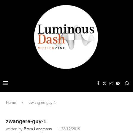
Home
zwangere-guy-1
zwangere-guy-1
written by
Bram Langmans
23/12/2019