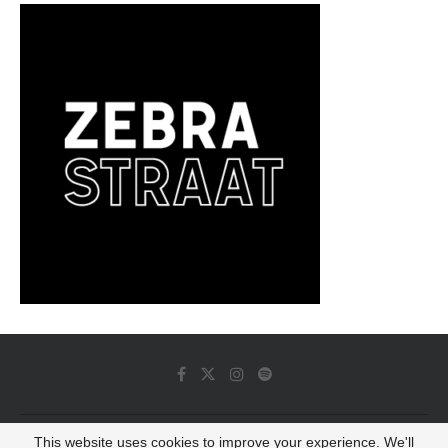
This website uses cookies to improve your experience. We'll
© 2022 - Luminous Dash All Rights Reserved