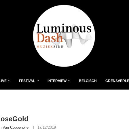
LIVE
FESTIVAL
INTERVIEW
BELGISCH
GRENSVERL
RoseGold
n Van Coppenolle
17/12/2019