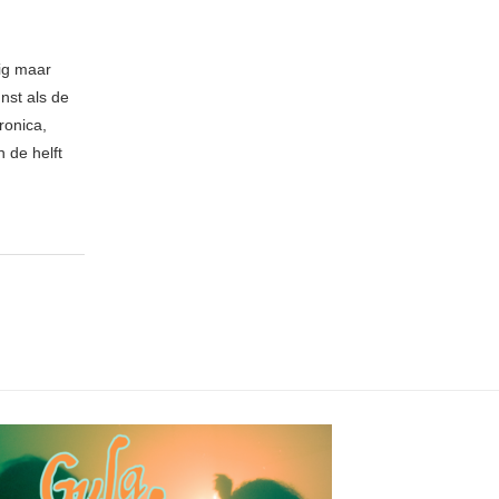
nig maar
nst als de
ronica,
 de helft