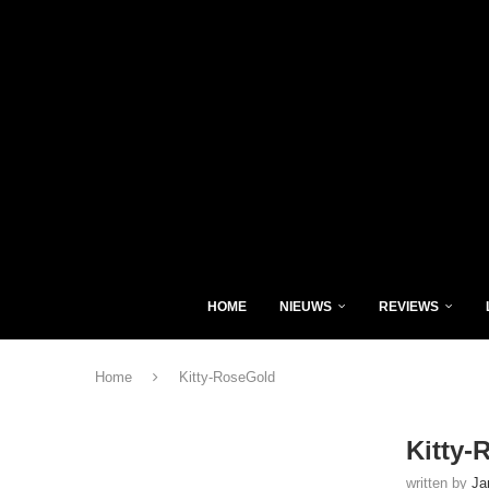
HOME
NIEUWS
REVIEWS
Home
Kitty-RoseGold
Kitty-
written by
Ja