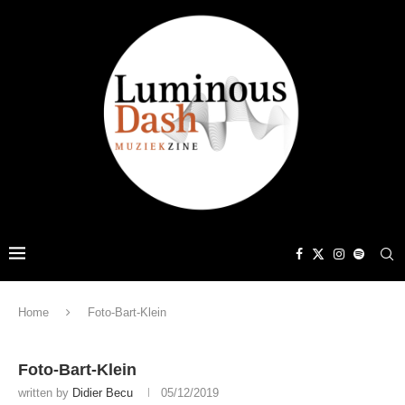
Home
Foto-Bart-Klein
Foto-Bart-Klein
written by
Didier Becu
05/12/2019