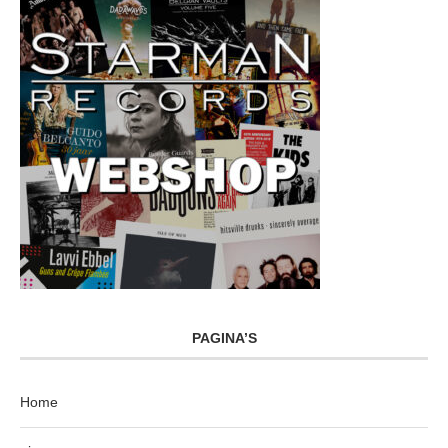
PAGINA’S
Home