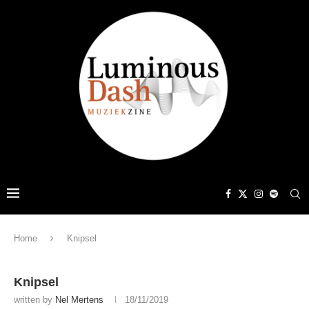
Home
Knipsel
Knipsel
written by
Nel Mertens
18/11/2019