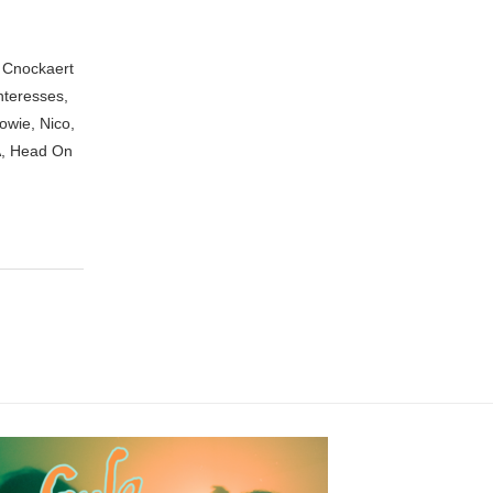
n Cnockaert
nteresses,
owie, Nico,
A, Head On