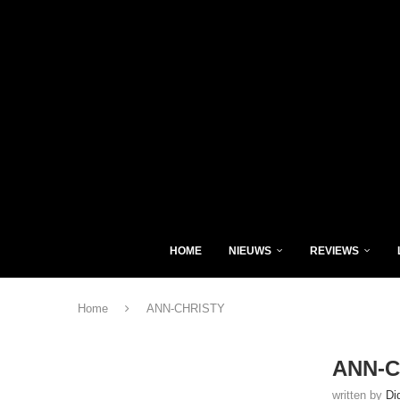
HOME
NIEUWS
REVIEWS
Home
ANN-CHRISTY
ANN-C
written by
Di