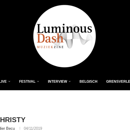
LIVE
FESTIVAL
INTERVIEW
BELGISCH
GRENSVERL
HRISTY
dier Becu
04/11/2019