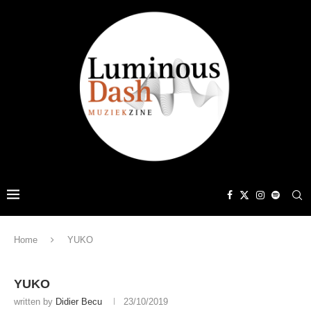
Home
YUKO
YUKO
written by
Didier Becu
23/10/2019