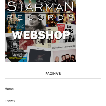
PAGINA’S
Home
nieuws