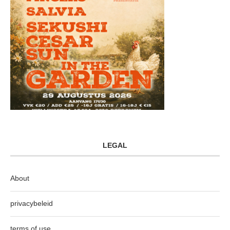
LEGAL
About
privacybeleid
terms of use