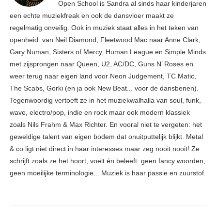
Open School is Sandra al sinds haar kinderjaren
een echte muziekfreak en ook de dansvloer maakt ze
regelmatig onveilig. Ook in muziek staat alles in het teken van
openheid: van Neil Diamond, Fleetwood Mac naar Anne Clark,
Gary Numan, Sisters of Mercy, Human League en Simple Minds
met zijsprongen naar Queen, U2, AC/DC, Guns N’ Roses en
weer terug naar eigen land voor Neon Judgement, TC Matic,
The Scabs, Gorki (en ja ook New Beat... voor de dansbenen).
Tegenwoordig vertoeft ze in het muziekwalhalla van soul, funk,
wave, electro/pop, indie en rock maar ook modern klassiek
zoals Nils Frahm & Max Richter. En vooral niet te vergeten: het
geweldige talent van eigen bodem dat onuitputtelijk blijkt. Metal
& co ligt niet direct in haar interesses maar zeg nooit nooit! Ze
schrijft zoals ze het hoort, voelt én beleeft: geen fancy woorden,
geen moeilijke terminologie... Muziek is haar passie en zuurstof.