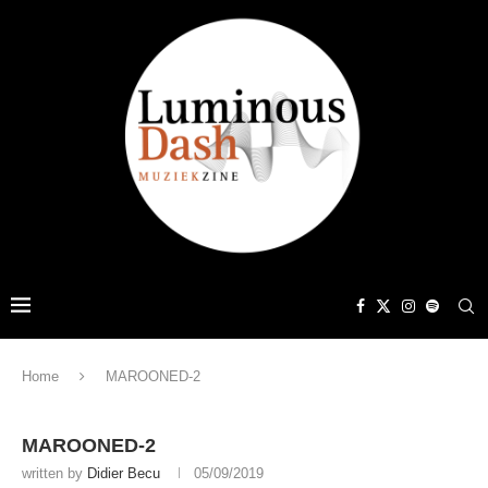
Home
MAROONED-2
MAROONED-2
written by
Didier Becu
05/09/2019