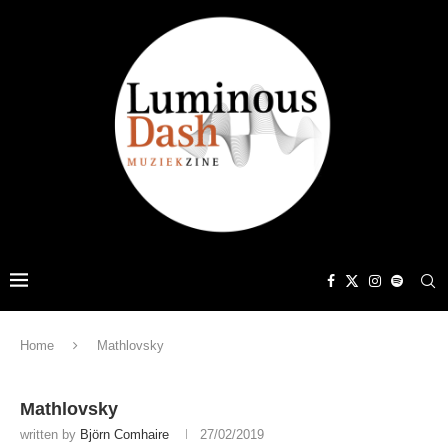
Home
Mathlovsky
Mathlovsky
written by
Björn Comhaire
27/02/2019