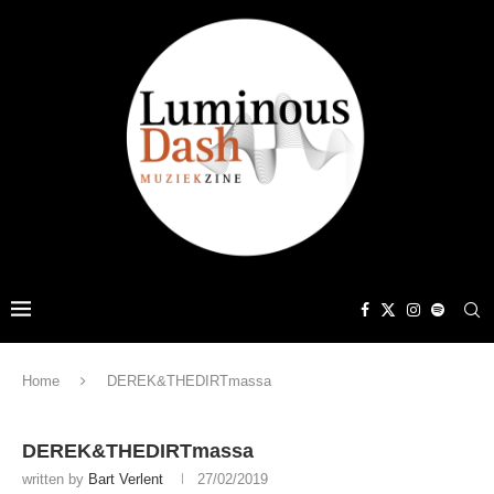
Home
DEREK&THEDIRTmassa
DEREK&THEDIRTmassa
written by
Bart Verlent
27/02/2019