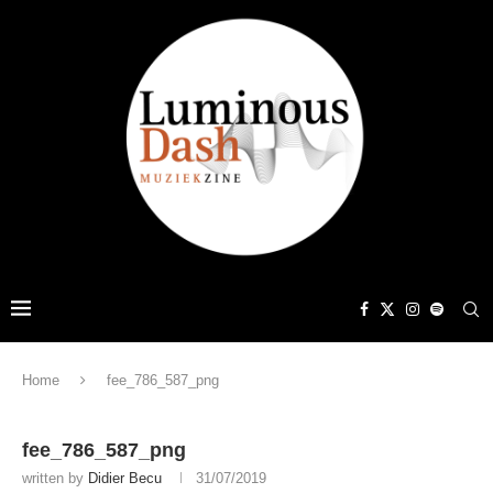
Home
fee_786_587_png
fee_786_587_png
written by
Didier Becu
31/07/2019