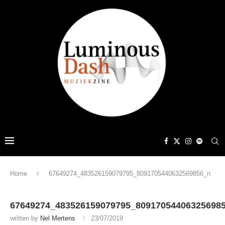
Home
67649274_483526159079795_8091705440632569856_n
67649274_483526159079795_80917054406325698
written by
Nel Mertens
23/07/2019