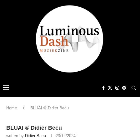
Home
BLUAI © Didier Becu
BLUAI © Didier Becu
written by
Didier Becu
23/12/2024