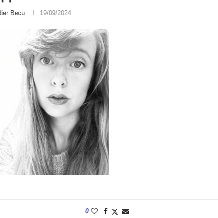
dier Becu
19/09/2024
0