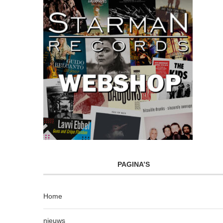
PAGINA’S
Home
nieuws