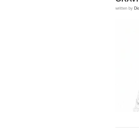
written by
Di