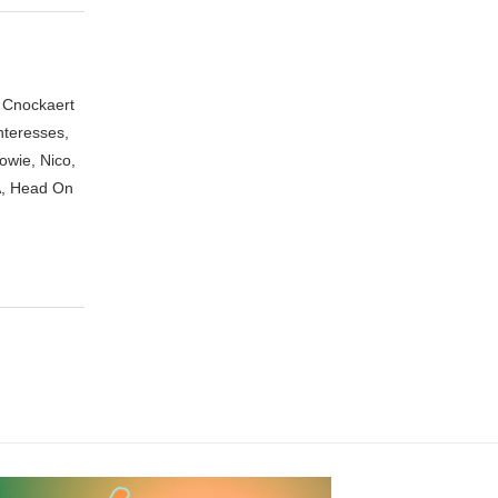
n Cnockaert
nteresses,
owie, Nico,
A, Head On