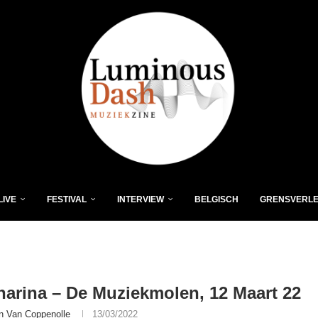
LIVE
FESTIVAL
INTERVIEW
BELGISCH
GRENSVERL
harina – De Muziekmolen, 12 Maart 22
n Van Coppenolle
13/03/2022