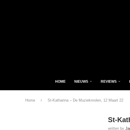
HOME
NIEUWS
REVIEWS
Home
St-Katharina – De Muziekmolen, 12 Maart 22
St-Kat
written by
Ja