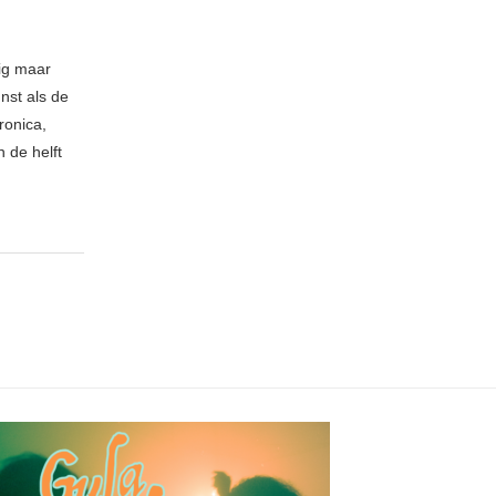
nig maar
nst als de
ronica,
 de helft