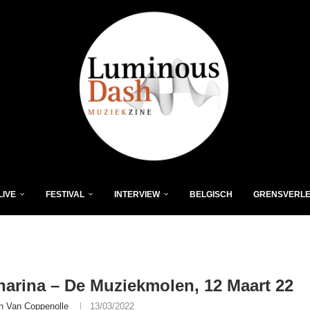
LIVE
FESTIVAL
INTERVIEW
BELGISCH
GRENSVERL
harina – De Muziekmolen, 12 Maart 22
n Van Coppenolle
13/03/2022