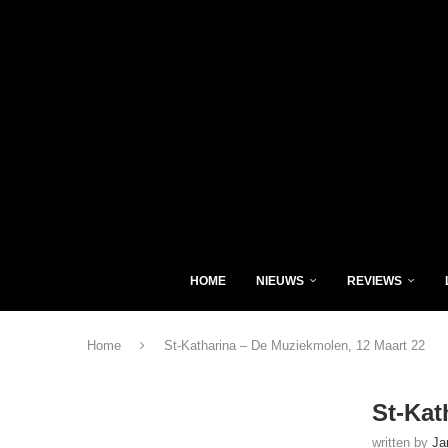
HOME
NIEUWS
REVIEWS
Home
St-Katharina – De Muziekmolen, 12 Maart 22
St-Kat
written by
Ja