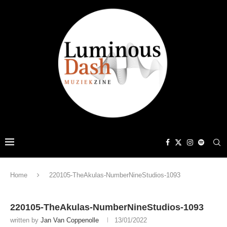
Home
220105-TheAkulas-NumberNineStudios-1093
220105-TheAkulas-NumberNineStudios-1093
written by
Jan Van Coppenolle
13/01/2022