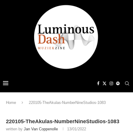
Home
220105-TheAkulas-NumberNineStudios-1083
220105-TheAkulas-NumberNineStudios-1083
written by
Jan Van Coppenolle
13/01/2022