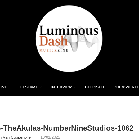
LIVE
FESTIVAL
INTERVIEW
BELGISCH
GRENSVERL
5-TheAkulas-NumberNineStudios-1062
n Van Coppenolle
13/01/2022