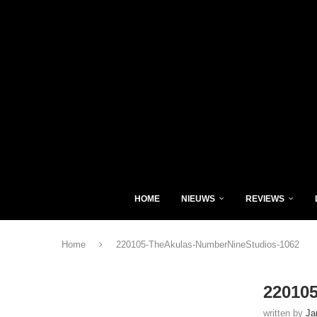
HOME
NIEUWS
REVIEWS
Home
220105-TheAkulas-NumberNineStudios-1062
22010
written by
Ja