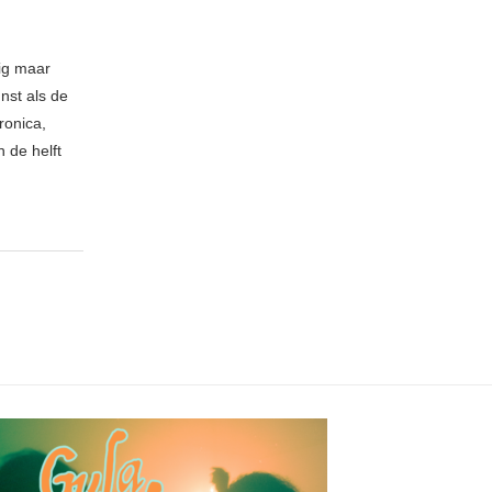
nig maar
nst als de
ronica,
 de helft