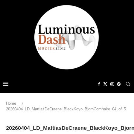
Home
20260404_LD_MattiasDeCraene_BlackKoyo_BjornComhaire_04_of_5
20260404_LD_MattiasDeCraene_BlackKoyo_Bjor