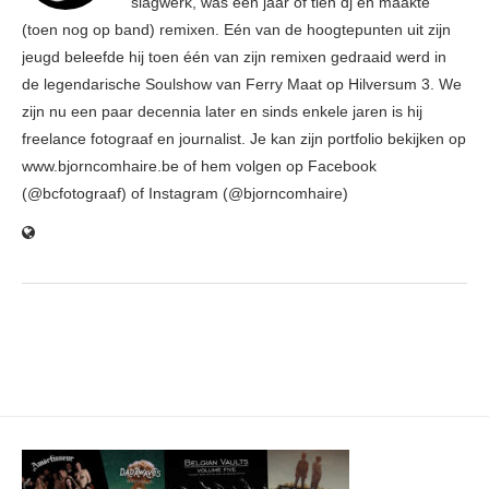
slagwerk, was een jaar of tien dj en maakte
(toen nog op band) remixen. Eén van de hoogtepunten uit zijn
jeugd beleefde hij toen één van zijn remixen gedraaid werd in
de legendarische Soulshow van Ferry Maat op Hilversum 3. We
zijn nu een paar decennia later en sinds enkele jaren is hij
freelance fotograaf en journalist. Je kan zijn portfolio bekijken op
www.bjorncomhaire.be of hem volgen op Facebook
(@bcfotograaf) of Instagram (@bjorncomhaire)