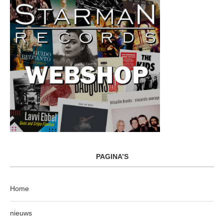
PAGINA’S
Home
nieuws