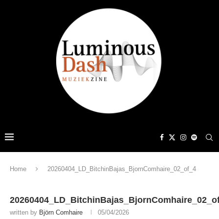
Home
20260404_LD_BitchinBajas_BjornComhaire_02_of_4
20260404_LD_BitchinBajas_BjornComhaire_02_o
written by
Björn Comhaire
05/04/2026