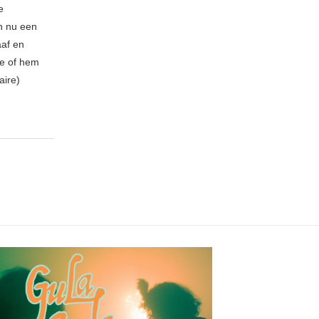
e
n nu een
aaf en
be of hem
aire)