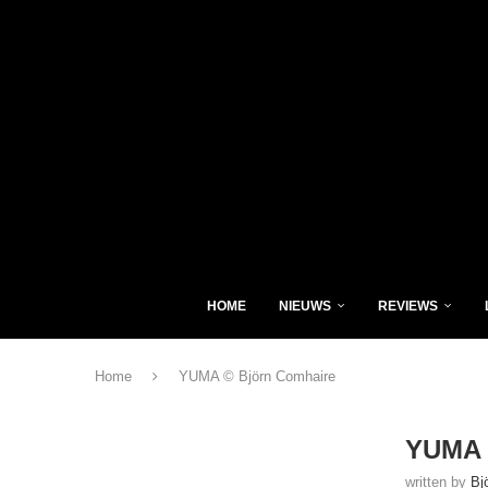
HOME
NIEUWS
REVIEWS
Home
YUMA © Björn Comhaire
YUMA 
written by
Bj