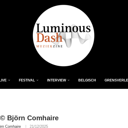
LIVE
FESTIVAL
INTERVIEW
BELGISCH
GRENSVERL
© Björn Comhaire
örn Comhaire
21/12/2025