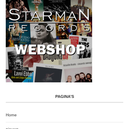
PAGINA’S
Home