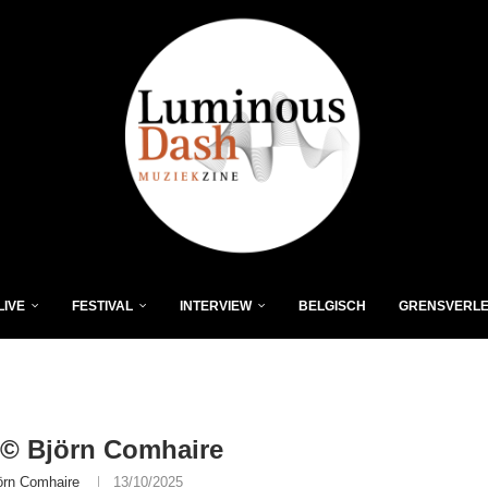
LIVE
FESTIVAL
INTERVIEW
BELGISCH
GRENSVERL
© Björn Comhaire
örn Comhaire
13/10/2025