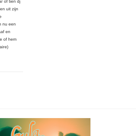
 of tien dj
n uit zijn
e
n nu een
aaf en
be of hem
aire)