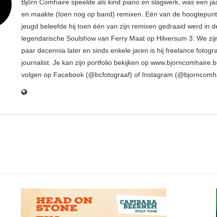
Björn Comhaire speelde als kind piano en slagwerk, was een jaar
en maakte (toen nog op band) remixen. Eén van de hoogtepunte
jeugd beleefde hij toen één van zijn remixen gedraaid werd in d
legendarische Soulshow van Ferry Maat op Hilversum 3. We zij
paar decennia later en sinds enkele jaren is hij freelance fotogr
journalist. Je kan zijn portfolio bekijken op www.bjorncomhaire.
volgen op Facebook (@bcfotograaf) of Instagram (@bjorncomh