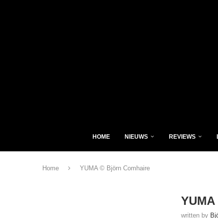
HOME
NIEUWS
REVIEWS
Home
YUMA © Björn Comhaire
YUMA 
written by
Bj