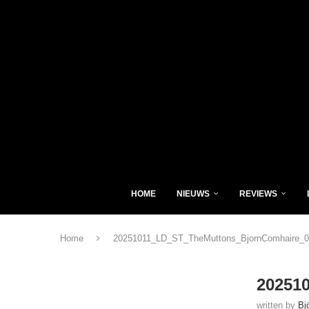
HOME
NIEUWS
REVIEWS
Home
20251011_LD_ST_TheMuttons_BjornComhaire_0
20251
written by
Bj