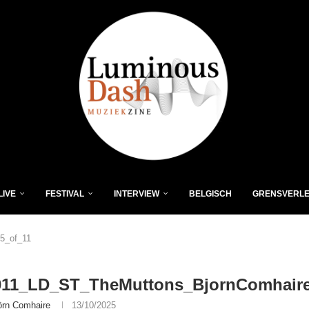
LIVE
FESTIVAL
INTERVIEW
BELGISCH
GRENSVERL
5_of_11
011_LD_ST_TheMuttons_BjornComhaire
örn Comhaire
13/10/2025