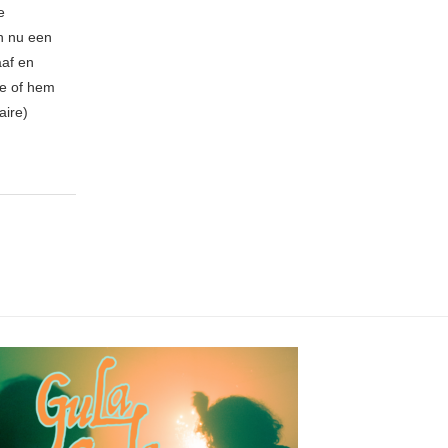
e
n nu een
aaf en
be of hem
aire)