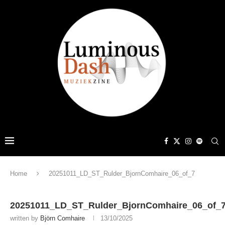
Home
20251011_LD_ST_Rulder_BjornComhaire_06_of_7
20251011_LD_ST_Rulder_BjornComhaire_06_of_
written by
Björn Comhaire
13/10/2025