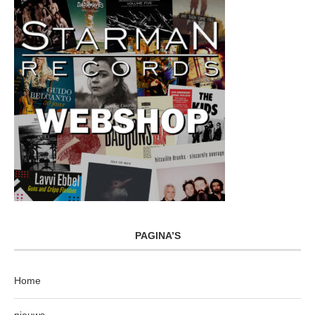
PAGINA’S
Home