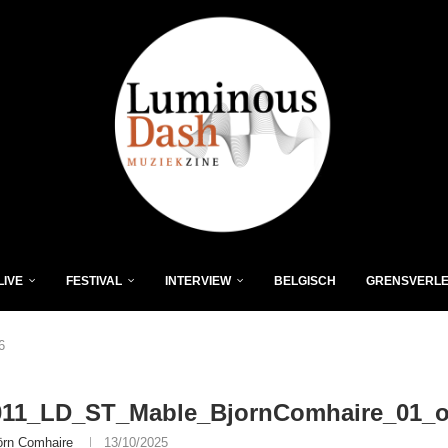
LIVE
FESTIVAL
INTERVIEW
BELGISCH
GRENSVERL
6
011_LD_ST_Mable_BjornComhaire_01_o
örn Comhaire
13/10/2025