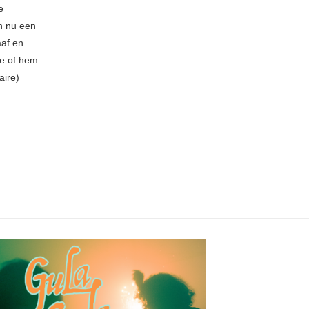
e
n nu een
aaf en
be of hem
aire)