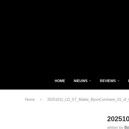
HOME
NIEUWS
REVIEWS
Home
20251011_LD_ST_Mable_BjornComhaire_01_of_
20251
written by
Bj