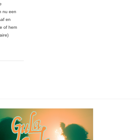
e
n nu een
aaf en
be of hem
aire)