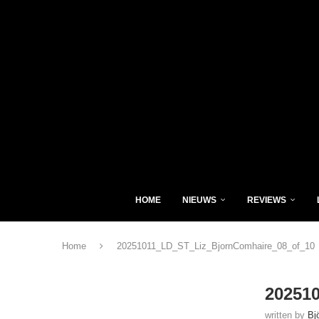
HOME
NIEUWS
REVIEWS
Home
20251011_LD_ST_Liz_BjornComhaire_08_of_10
20251
written by
Bj