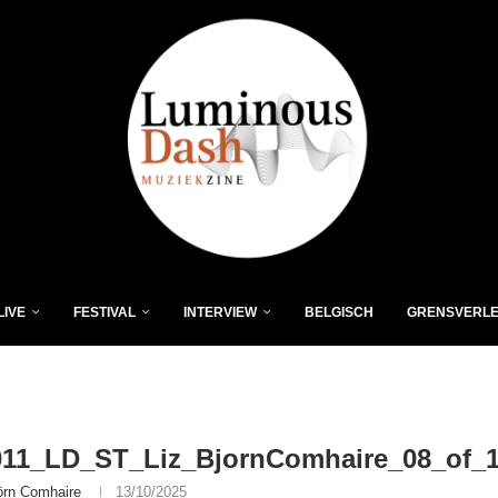
LIVE
FESTIVAL
INTERVIEW
BELGISCH
GRENSVERL
011_LD_ST_Liz_BjornComhaire_08_of_
örn Comhaire
13/10/2025