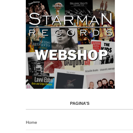
PAGINA’S
Home