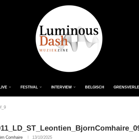
LIVE
FESTIVAL
INTERVIEW
BELGISCH
GRENSVERL
f_9
011_LD_ST_Leontien_BjornComhaire_0
örn Comhaire
13/10/2025