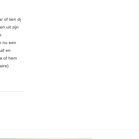
 of tien dj
n uit zijn
e
n nu een
aaf en
be of hem
aire)