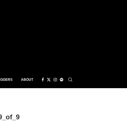
EGGERS
ABOUT
9_of_9