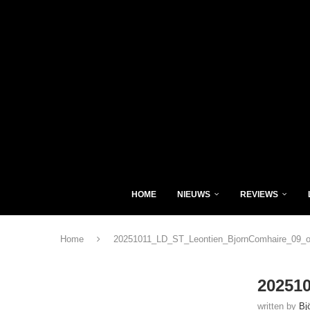
HOME
NIEUWS
REVIEWS
Home
20251011_LD_ST_Leontien_BjornComhaire_09_o
20251
written by
Bj