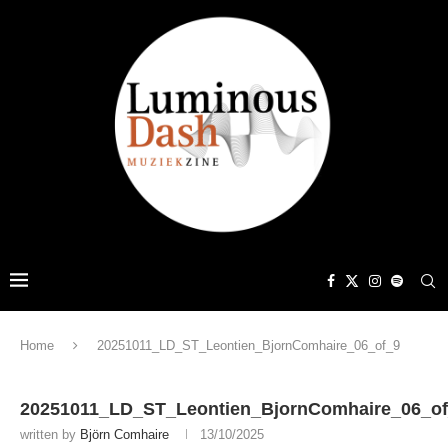
Home
20251011_LD_ST_Leontien_BjornComhaire_06_of_9
20251011_LD_ST_Leontien_BjornComhaire_06_o
written by
Björn Comhaire
13/10/2025