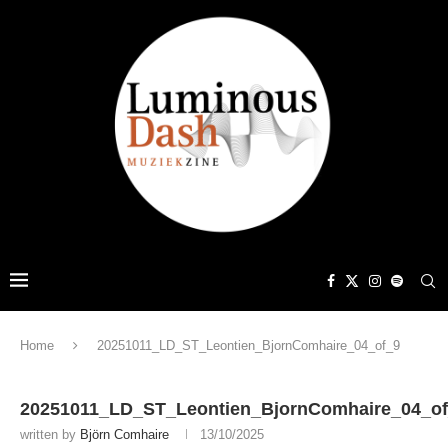
Home
20251011_LD_ST_Leontien_BjornComhaire_04_of_9
20251011_LD_ST_Leontien_BjornComhaire_04_o
written by
Björn Comhaire
13/10/2025