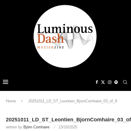
Home
20251011_LD_ST_Leontien_BjornComhaire_03_of_9
20251011_LD_ST_Leontien_BjornComhaire_03_o
written by
Björn Comhaire
13/10/2025