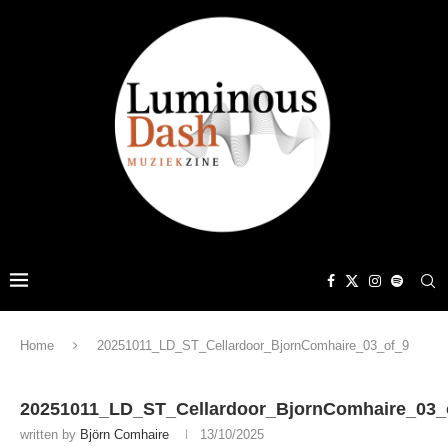
Home
20251011_LD_ST_Cellardoor_BjornComhaire_03_of_9
20251011_LD_ST_Cellardoor_BjornComhaire_03_
written by
Björn Comhaire
13/10/2025