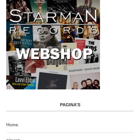
PAGINA’S
Home