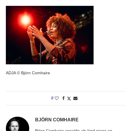
ADJA © Björn Comhaire
0
BJÖRN COMHAIRE
Björn Comhaire speelde als kind piano en