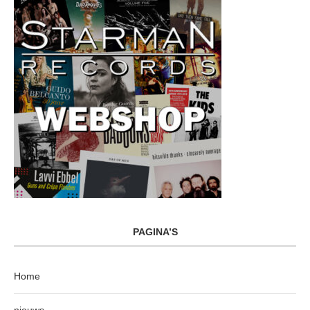
PAGINA’S
Home